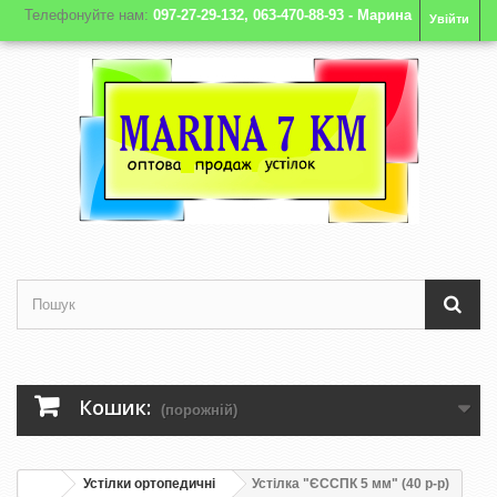
Телефонуйте нам:
097-27-29-132, 063-470-88-93 - Марина
Увійти
Кошик:
(порожній)
Устілки ортопедичні
Устілка "ЄССПК 5 мм" (40 р-р)