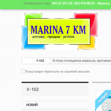
Телефонуйте нам:
097-27-29-132, 063-470-88-93 - Марина
У-102
Устілка отопедична каркасна, протиковз
У-102
НОВИЙ
НОВИЙ