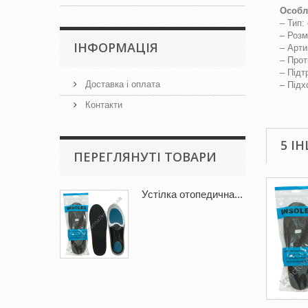
Особл
– Тип:
– Розм
IНФОРМАЦІЯ
– Арти
– Прот
– Підт
Доставка і оплата
– Підх
Контакти
5 І
ПЕРЕГЛЯНУТІ ТОВАРИ
Устілка отопедична...