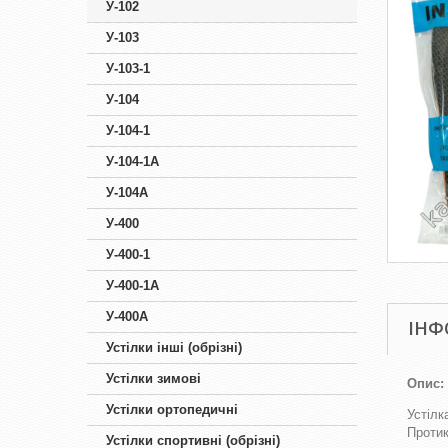
У-102
У-103
У-103-1
У-104
У-104-1
У-104-1А
У-104А
У-400
У-400-1
У-400-1А
У-400А
ІНФ
Устілки інші (обрізні)
Устілки зимові
Опис:
Устілки ортопедичні
Устілк
Протик
Устілки спортивні (обрізні)