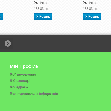
.
Устілка...
Устілка...
.
188.83 грн.
188.83 грн.
к
У Кошик
У Кошик
Мій Профіль
Мої замовлення
Мої накладні
Мої адреси
Моя персональна інформація