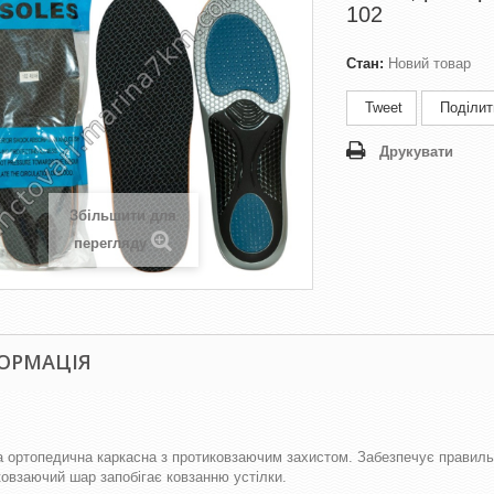
102
Стан:
Новий товар
Tweet
Поділит
Друкувати
Збільшити для
перегляду
ОРМАЦІЯ
а ортопедична каркасна з протиковзаючим захистом. Забезпечує правильну
овзаючий шар запобігає ковзанню устілки.