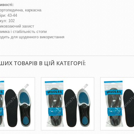
ивості:
 ортопедична, каркасна
іри: 43-44
кул: 102
иковзаючий захист
римка і стабільність стопи
одить для щоденного використання
НШИХ ТОВАРІВ В ЦІЙ КАТЕГОРІЇ: