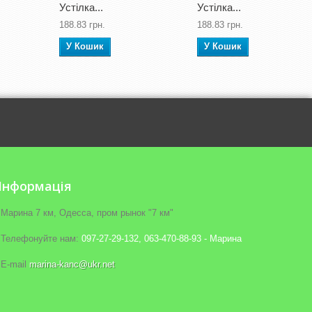
Устілка...
Устілка...
188.83 грн.
188.83 грн.
У Кошик
У Кошик
Iнформація
Марина 7 км, Одесса, пром рынок "7 км"
Телефонуйте нам:
097-27-29-132, 063-470-88-93 - Марина
E-maіl
marina-kanc@ukr.net