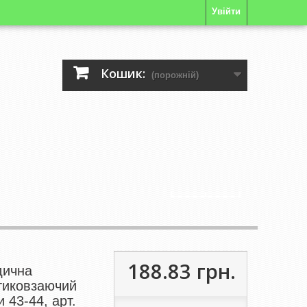
Увійти
Кошик:
(порожній)
188.83 грн.
дична
тиковзаючий
и 43-44, арт.