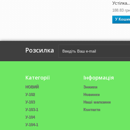
Устілка..
188.83 грн
У Коши
Розсилка
Категорії
Інформація
НОВИЙ
Знижки
У-102
Новинки
У-103
Наші магазини
У-103-1
Контакти
У-104
У-104-1