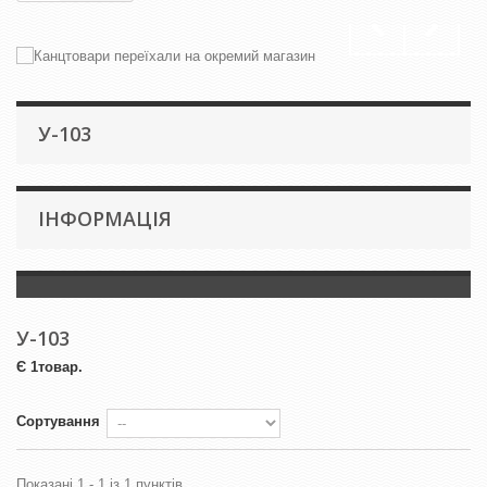
У-103
IНФОРМАЦІЯ
У-103
Є 1товар.
Сортування
Показані 1 - 1 із 1 пунктів