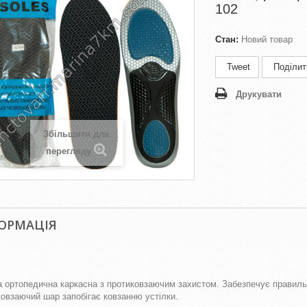
102
Стан:
Новий товар
Tweet
Поділит
Друкувати
Збільшити для
перегляду
ОРМАЦІЯ
а ортопедична каркасна з протиковзаючим захистом. Забезпечує правильну
овзаючий шар запобігає ковзанню устілки.