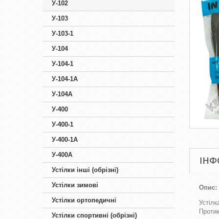
У-102
У-103
У-103-1
У-104
У-104-1
У-104-1А
У-104А
У-400
У-400-1
У-400-1А
У-400А
ІНФ
Устілки інші (обрізні)
Устілки зимові
Опис:
Устілки ортопедичні
Устілк
Протик
Устілки спортивні (обрізні)