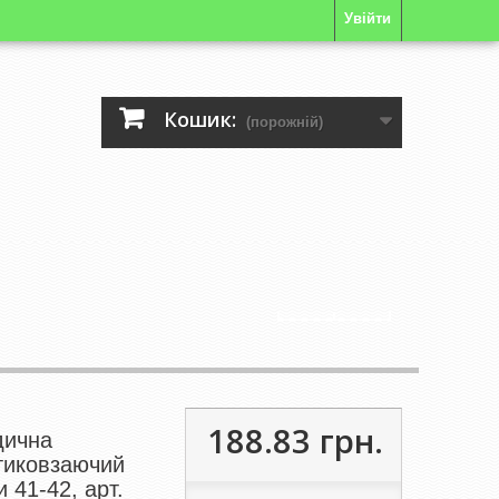
Увійти
Кошик:
(порожній)
188.83 грн.
дична
тиковзаючий
и 41-42, арт.