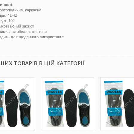
ивості:
 ортопедична, каркасна
іри: 41-42
кул: 102
иковзаючий захист
римка і стабільність стопи
одить для щоденного використання
НШИХ ТОВАРІВ В ЦІЙ КАТЕГОРІЇ: