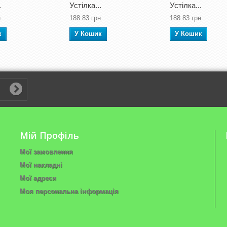
.
Устілка...
Устілка...
.
188.83 грн.
188.83 грн.
к
У Кошик
У Кошик
Мій Профіль
Мої замовлення
Мої накладні
Мої адреси
Моя персональна інформація