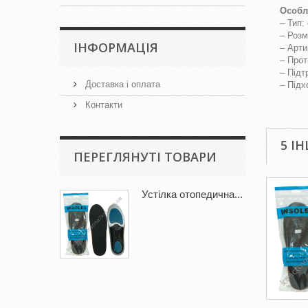
Особл
– Тип:
– Розм
IНФОРМАЦІЯ
– Арти
– Прот
– Підт
Доставка і оплата
– Підх
Контакти
5 І
ПЕРЕГЛЯНУТІ ТОВАРИ
Устілка отопедична...