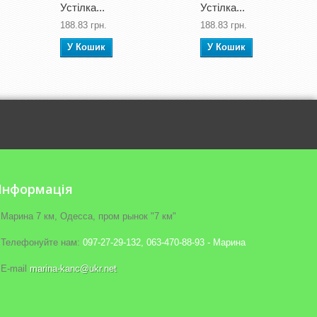
Устілка...
Устілка...
188.83 грн.
188.83 грн.
У Кошик
У Кошик
Iнформація
Марина 7 км, Одесса, пром рынок "7 км"
Телефонуйте нам:
097-27-29-132, 063-470-88-93 - Марина
E-maіl
marina-kanc@ukr.net