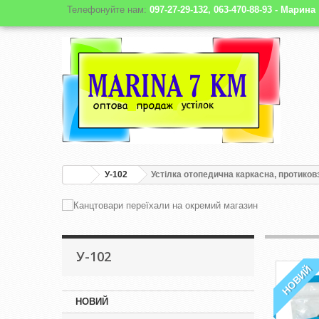
Телефонуйте нам:
097-27-29-132, 063-470-88-93 - Марина
У-102
Устілка отопедична каркасна, протиковз
У-102
НОВИЙ
НОВИЙ