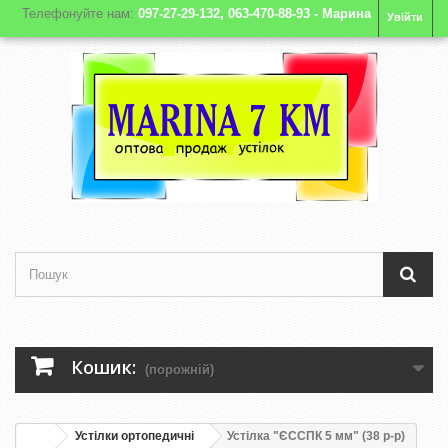
Телефонуйте нам:
097-27-29-132, 063-470-88-93 - Марина
Увійти
Кошик:
(порожній)
Устілки ортопедичні
Устілка "ЄССПК 5 мм" (38 р-р)