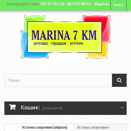
Телефонуйте нам:
097-27-29-132, 063-470-88-93 - Марина
Увійти
Кошик:
(порожній)
Устілки спортивні (обрізні)
Устілка спортивно-