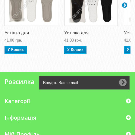
Устілка для...
Устілка для...
Устіл
41.00 грн.
41.00 грн.
41.00 
У Кошик
У Кошик
У К
Розсилка
Категорії
Інформація
Мій Профіль