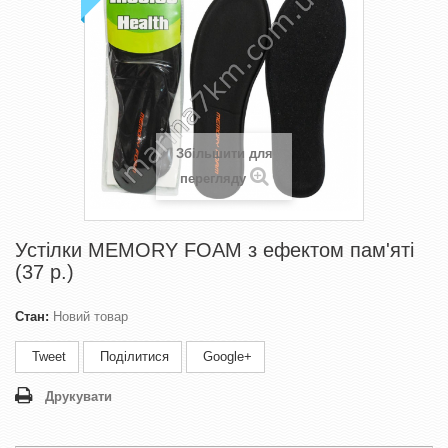
Збільшити для
перегляду
Устілки MEMORY FOAM з ефектом пам'яті
(37 р.)
Стан:
Новий товар
Tweet
Поділитися
Google+
Друкувати