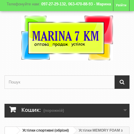
Телефонуйте нам:
097-27-29-132, 063-470-88-93 - Марина
Увійти
Кошик:
(порожній)
Устілки спортивні (обрізні)
Устілки MEMORY FOAM з