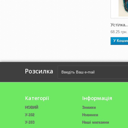
Устілка..
68.25 грн.
У Коши
Розсилка
Категорії
Інформація
НОВИЙ
Знижки
У-102
Новинки
У-103
Наші магазини