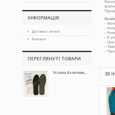
Вигото
фізичн
Підход
IНФОРМАЦІЯ
Особл
– Мате
– Колі
Доставка і оплата
– Розм
– В уп
Контакти
– Ціна
– Забе
– Підх
ПЕРЕГЛЯНУТІ ТОВАРИ
Устілка Атлетизм...
30 