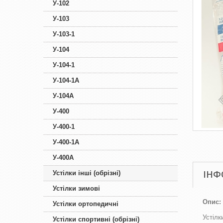
У-102
У-103
У-103-1
У-104
У-104-1
У-104-1А
У-104А
У-400
У-400-1
У-400-1А
У-400А
ІНФ
Устілки інші (обрізні)
Устілки зимові
Опис:
Устілки ортопедичні
Устілк
Устілки спортивні (обрізні)