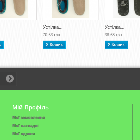
.
Устілка...
Устілка...
70.53 грн.
38.68 грн.
к
У Кошик
У Кошик
Мій Профіль
Мої замовлення
Мої накладні
Мої адреси