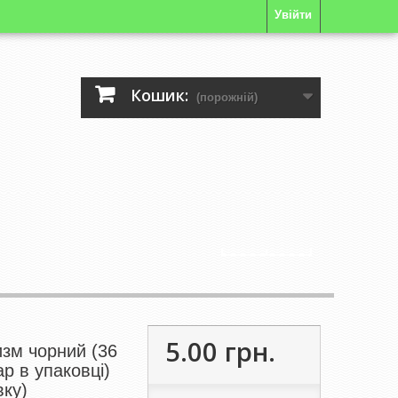
Увійти
Кошик:
(порожній)
5.00 грн.
изм чорний (36
ар в упаковці)
вку)