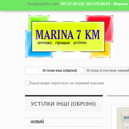
Телефонуйте нам:
097-27-29-132, 063-470-88-93 - Марина
Устілки інші (обрізні)
Устілка Атлетизм чорний (
УСТІЛКИ ІНШІ (ОБРІЗНІ)
НОВИЙ