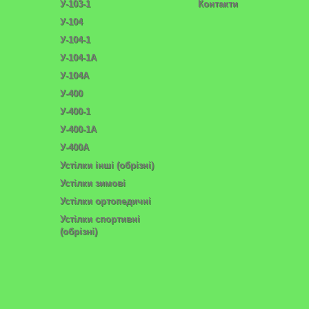
У-103-1
Контакти
У-104
У-104-1
У-104-1А
У-104А
У-400
У-400-1
У-400-1А
У-400А
Устілки інші (обрізні)
Устілки зимові
Устілки ортопедичні
Устілки спортивні
(обрізні)