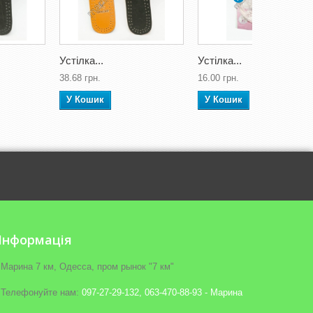
Устілка...
Устілка...
38.68 грн.
16.00 грн.
У Кошик
У Кошик
Iнформація
Марина 7 км, Одесса, пром рынок "7 км"
Телефонуйте нам:
097-27-29-132, 063-470-88-93 - Марина