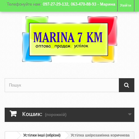
Телефонуйте нам:
097-27-29-132, 063-470-88-93 - Марина
Увійти
Кошик:
(порожній)
Устілки інші (обрізні)
Устілка шкірозамінна коричнева