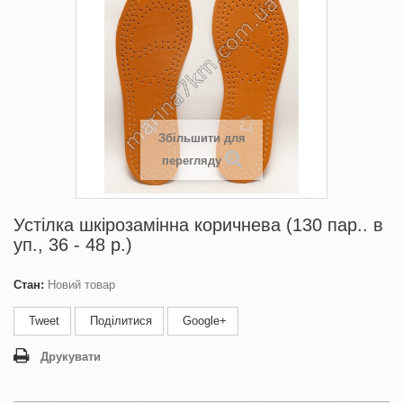
Збільшити для
перегляду
Устілка шкірозамінна коричнева (130 пар.. в
уп., 36 - 48 р.)
Стан:
Новий товар
Tweet
Поділитися
Google+
Друкувати