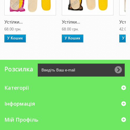
Устілки...
Устілки...
Устіл
68.00 грн.
68.00 грн.
42.00 
У Кошик
У Кошик
У К
Розсилка
Категорії
Інформація
Мій Профіль