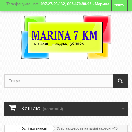
Телефонуйте нам:
097-27-29-132, 063-470-88-93 - Марина
Увійти
Кошик:
(порожній)
Устілки зимові
Устілка шерсть на шкірі картоні (45