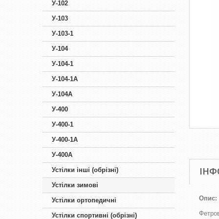
У-102
У-103
У-103-1
У-104
У-104-1
У-104-1А
У-104А
У-400
У-400-1
У-400-1А
У-400А
ІНФ
Устілки інші (обрізні)
Устілки зимові
Опис:
Устілки ортопедичні
Фетров
Устілки спортивні (обрізні)