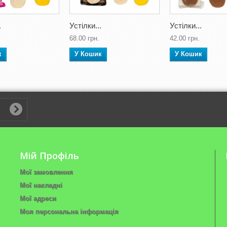
.
Устілки...
Устілки...
68.00 грн.
42.00 грн.
к
У Кошик
У Кошик
Мій Профіль
Мої замовлення
Мої накладні
Мої адреси
Моя персональна інформація