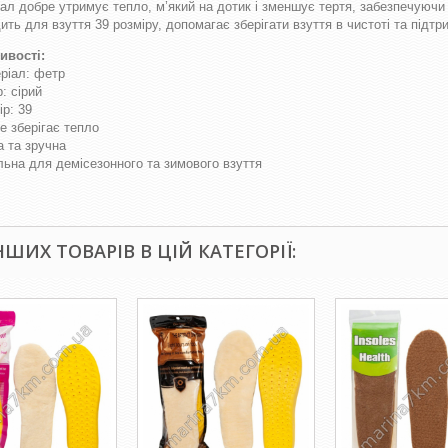
ал добре утримує тепло, м’який на дотик і зменшує тертя, забезпечуючи
ить для взуття 39 розміру, допомагає зберігати взуття в чистоті та підт
ивості:
ріал: фетр
р: сірий
ір: 39
е зберігає тепло
а та зручна
льна для демісезонного та зимового взуття
ІНШИХ ТОВАРІВ В ЦІЙ КАТЕГОРІЇ: