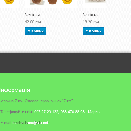
Устілки...
Устілка...
42.00 грн.
18.20 грн.
У Кошик
У Кошик
Iнформація
Марина 7 км, Одесса, пром рынок "7 км"
Телефонуйте нам:
097-27-29-132, 063-470-88-93 - Марина
E-maіl
marina-kanc@ukr.net