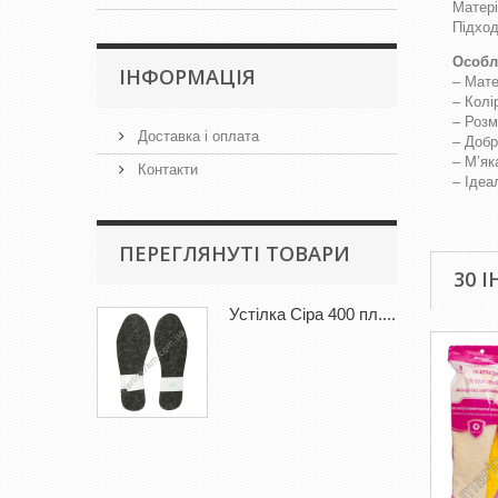
Матері
Підход
Особл
IНФОРМАЦІЯ
– Мате
– Колі
– Розм
Доставка і оплата
– Добр
– М’як
Контакти
– Ідеа
ПЕРЕГЛЯНУТІ ТОВАРИ
30 
Устілка Сіра 400 пл....