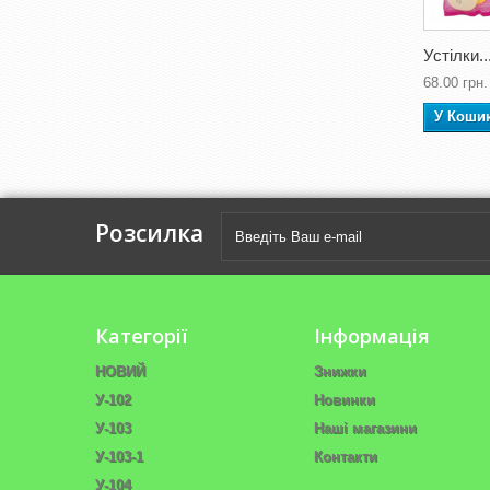
Устілки..
68.00 грн.
У Коши
Розсилка
Категорії
Інформація
НОВИЙ
Знижки
У-102
Новинки
У-103
Наші магазини
У-103-1
Контакти
У-104